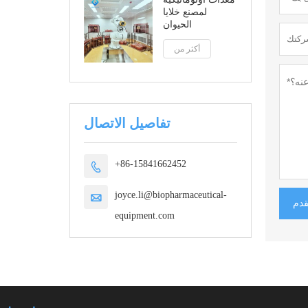
لمصنع خلايا
الحيوان
أكثر من
تفاصيل الاتصال
+86-15841662452

joyce.li@biopharmaceutical-

قدم
equipment.com