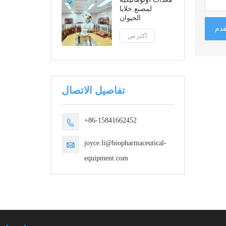
لمصنع خلايا
الحيوان
قدم
أكثر من
تفاصيل الاتصال
+86-15841662452

joyce.li@biopharmaceutical-

equipment.com